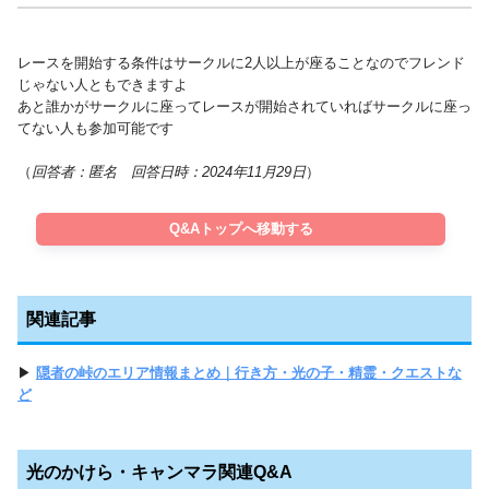
レースを開始する条件はサークルに2人以上が座ることなのでフレンド
じゃない人ともできますよ
あと誰かがサークルに座ってレースが開始されていればサークルに座っ
てない人も参加可能です
（
回答
者：匿名 回答日時：2024年11月29日
）
Q&Aトップへ移動する
関連記事
▶
隠者の峠のエリア情報まとめ｜行き方・光の子・精霊・クエストな
ど
光のかけら・キャンマラ関連Q&A