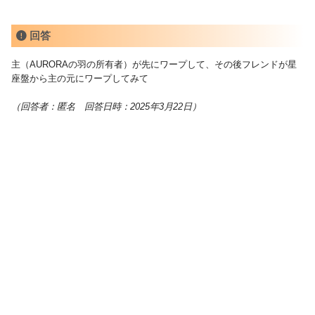
回答
主（AURORAの羽の所有者）が先にワープして、その後フレンドが星
座盤から主の元にワープしてみて
（回答者：匿名 回答日時：2025年3月22日）