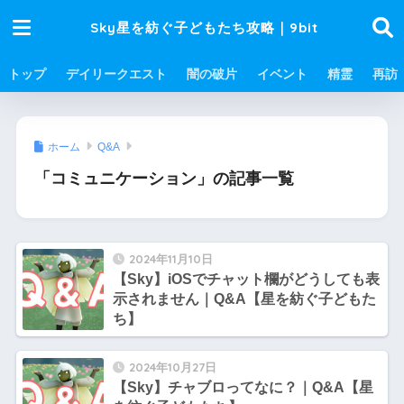
Sky星を紡ぐ子どもたち攻略｜9bit
トップ
デイリークエスト
闇の破片
イベント
精霊
再訪
ホーム
Q&A
「コミュニケーション」の記事一覧
2024年11月10日
【Sky】iOSでチャット欄がどうしても表
示されません｜Q&A【星を紡ぐ子どもた
ち】
2024年10月27日
【Sky】チャブロってなに？｜Q&A【星